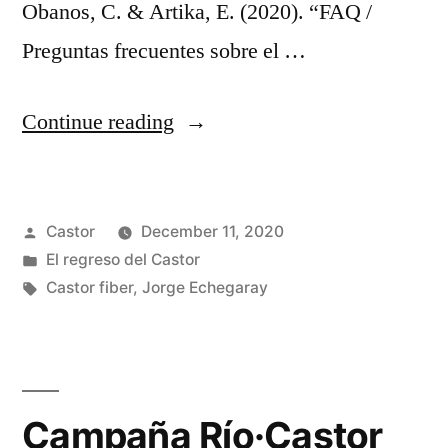
Obanos, C. & Artika, E. (2020). “FAQ /
Preguntas frecuentes sobre el …
“El
Continue reading
manual
FAQ
Posted
Castor
December 11, 2020
de
by
Posted
El regreso del Castor
preguntas
in
Tags:
Castor fiber
,
Jorge Echegaray
frecuentes
sobre
El
Campaña Río·Castor
Castor”