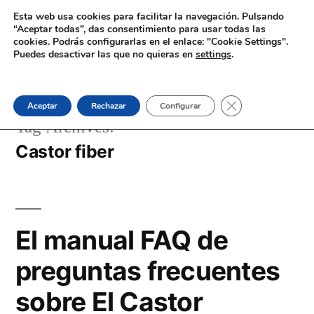
Skip
Esta web usa cookies para facilitar la navegación. Pulsando
EL CASTOR
especie clave para los
“Aceptar todas”, das consentimiento para usar todas las
to
cookies. Podrás configurarlas en el enlace: "Cookie Settings".
ríos y los humanos
Puedes desactivar las que no quieras en
settings
.
content
Home
Blog
Contacta
Close GDPR Cooki
Aceptar
Rechazar
Configurar
Tag Archives:
Castor fiber
El manual FAQ de
preguntas frecuentes
sobre El Castor