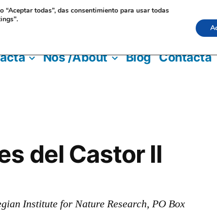
do “Aceptar todas”, das consentimiento para usar todas
ings".
A
clave para los ríos y los humanos
acta
Nos /About
Blog
Contacta
s del Castor II
ian Institute for Nature Research, PO Box