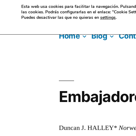
Skip
Esta web usa cookies para facilitar la navegación. Pulsan
las cookies. Podrás configurarlas en el enlace: "Cookie Sett
to
Puedes desactivar las que no quieras en
settings
.
EL CASTOR
especie 
content
Home
Blog
Cont
Embajadore
Duncan J. HALLEY*
Norweg